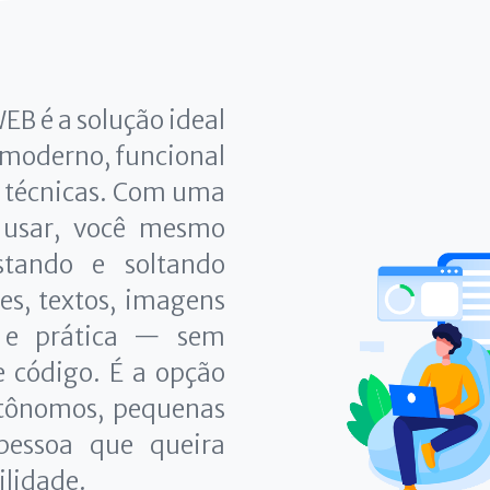
EB é a solução ideal
 moderno, funcional
s técnicas. Com uma
de usar, você mesmo
stando e soltando
es, textos, imagens
 e prática — sem
e código. É a opção
autônomos, pequenas
pessoa que queira
ilidade.