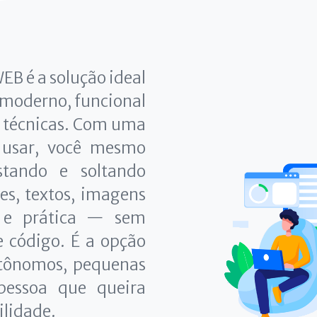
EB é a solução ideal
 moderno, funcional
s técnicas. Com uma
de usar, você mesmo
stando e soltando
es, textos, imagens
 e prática — sem
e código. É a opção
autônomos, pequenas
pessoa que queira
ilidade.